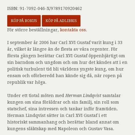
ISBN: 91-7092-046-X/9789170920462
KÖP PÅ BOKUS
KÖP PÅ ADLIBRIS
För större beställningar,
kontakta oss
.
I september år 2006 har Carl XVI Gustaf varit kung i 33
år, vilket är längre än de flesta av våra regenter. För
första gången berättar Carl XVI Gustaf öppenhjärtigt om
sin barndom och ungdom och om hur det kändes att i en
politisk turbulent tid bli världens yngste kung, om hur
ensam och oförberedd han kände sig då, när ropen på
republik var höga.
Under ett tiotal möten med
Herman Lindqvist
samtalar
kungen om sina föräldrar och sin familj, sin roll som
statschef, sina intressen och tankar inför framtiden.
Herman Lindqvist sätter in Carl XVI Gustaf i ett
historiskt sammanhang och berättar bland annat om
kungens släktskap med Napoleon och Gustav Vasa.