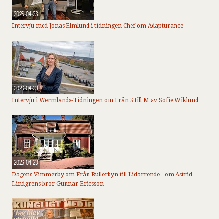
2026-04-23
Intervju med Jonas Elmlund i tidningen Chef om Adapturance
2026-04-23
Intervju i Wermlands-Tidningen om Från S till M av Sofie Wiklund
2026-04-23
Dagens Vimmerby om Från Bullerbyn till Lidarrende - om Astrid
Lindgrens bror Gunnar Ericsson