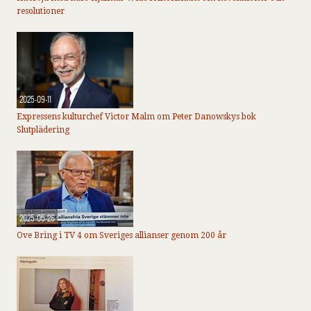
resolutioner
2025-09-11
Expressens kulturchef Victor Malm om Peter Danowskys bok
Slutplädering
2025-05-26
Ove Bring i TV 4 om Sveriges allianser genom 200 år