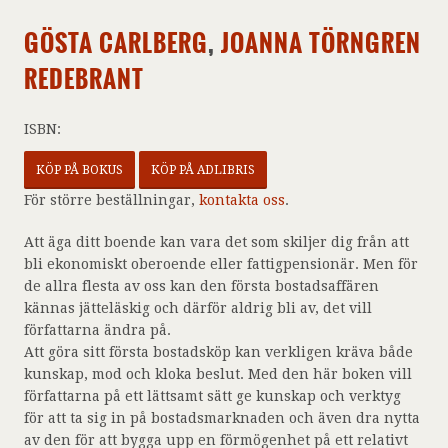
GÖSTA CARLBERG
,
JOANNA TÖRNGREN
REDEBRANT
ISBN:
KÖP PÅ BOKUS
KÖP PÅ ADLIBRIS
För större beställningar,
kontakta oss
.
Att äga ditt boende kan vara det som skiljer dig från att
bli ekonomiskt oberoende eller fattigpensionär. Men för
de allra flesta av oss kan den första bostadsaffären
kännas jätteläskig och därför aldrig bli av, det vill
författarna ändra på.
Att göra sitt första bostadsköp kan verkligen kräva både
kunskap, mod och kloka beslut. Med den här boken vill
författarna på ett lättsamt sätt ge kunskap och verktyg
för att ta sig in på bostadsmarknaden och även dra nytta
av den för att bygga upp en förmögenhet på ett relativt