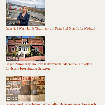
2026-04-23
Intervju i Wermlands-Tidningen om Från S till M av Sofie Wiklund
2026-04-23
Dagens Vimmerby om Från Bullerbyn till Lidarrende - om Astrid
Lindgrens bror Gunnar Ericsson
2025-12-10
Intervju med Lars-Hjalmar Wide i Aftonbladet om Revolutioner och