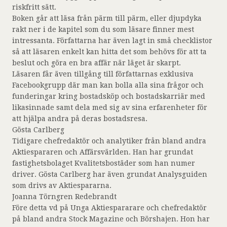
riskfritt sätt.
Boken går att läsa från pärm till pärm, eller djupdyka
rakt ner i de kapitel som du som läsare finner mest
intressanta. Författarna har även lagt in små checklistor
så att läsaren enkelt kan hitta det som behövs för att ta
beslut och göra en bra affär när läget är skarpt.
Läsaren får även tillgång till författarnas exklusiva
Facebookgrupp där man kan bolla alla sina frågor och
funderingar kring bostadsköp och bostadskarriär med
likasinnade samt dela med sig av sina erfarenheter för
att hjälpa andra på deras bostadsresa.
Gösta Carlberg
Tidigare chefredaktör och analytiker från bland andra
Aktiespararen och Affärsvärlden. Han har grundat
fastighetsbolaget Kvalitetsbostäder som han numer
driver. Gösta Carlberg har även grundat Analysguiden
som drivs av Aktiespararna.
Joanna Törngren Redebrandt
Före detta vd på Unga Aktiespararare och chefredaktör
på bland andra Stock Magazine och Börshajen. Hon har